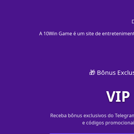
A 10Win Game é um site de entreteniment
🎁 Bônus Exclu
VIP
Receba bônus exclusivos do Telegra
e códigos promocionai