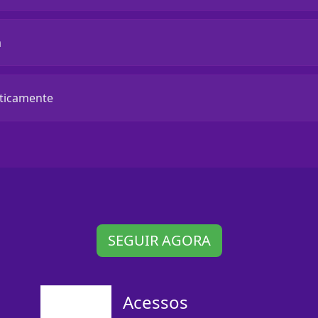
a
aticamente
SEGUIR AGORA
Acessos