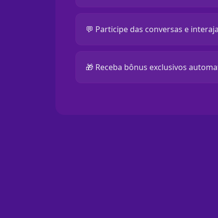
💬 Participe das conversas e interaj
🎁 Receba bônus exclusivos autom