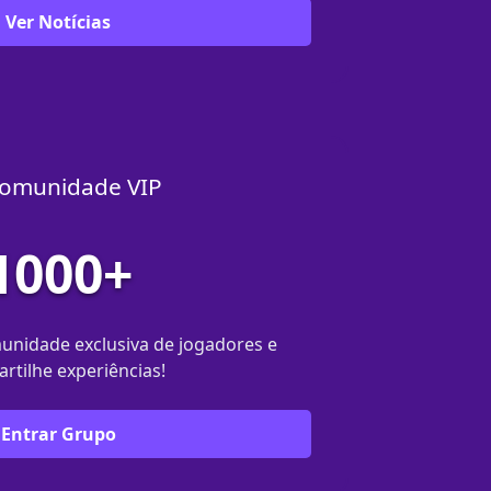
Ver Notícias
Comunidade VIP
1000+
unidade exclusiva de jogadores e
rtilhe experiências!
Entrar Grupo