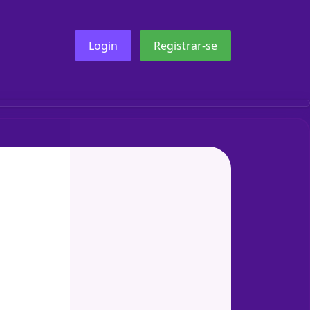
Login
Registrar-se