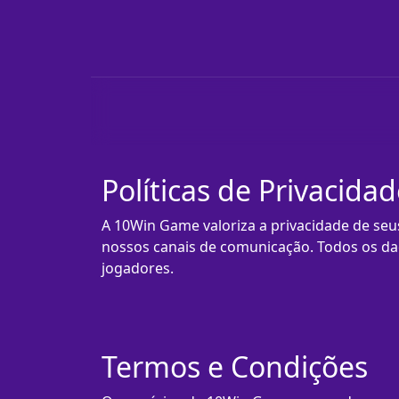
Políticas de Privacida
A 10Win Game valoriza a privacidade de se
nossos canais de comunicação. Todos os dad
jogadores.
Termos e Condições