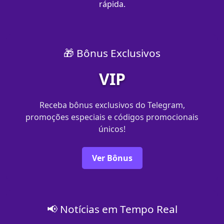
rápida.
🎁 Bônus Exclusivos
VIP
Receba bônus exclusivos do Telegram,
promoções especiais e códigos promocionais
únicos!
Ver Bônus
📢 Notícias em Tempo Real