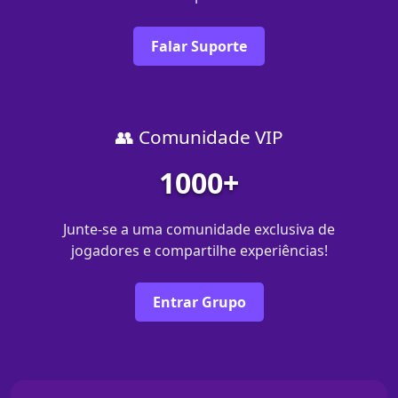
Falar Suporte
👥 Comunidade VIP
1000+
Junte-se a uma comunidade exclusiva de
jogadores e compartilhe experiências!
Entrar Grupo