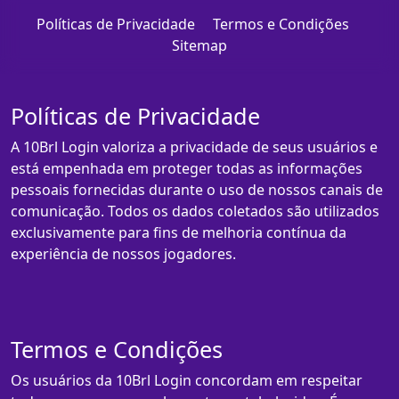
Políticas de Privacidade
Termos e Condições
Sitemap
Políticas de Privacidade
A 10Brl Login valoriza a privacidade de seus usuários e
está empenhada em proteger todas as informações
pessoais fornecidas durante o uso de nossos canais de
comunicação. Todos os dados coletados são utilizados
exclusivamente para fins de melhoria contínua da
experiência de nossos jogadores.
Termos e Condições
Os usuários da 10Brl Login concordam em respeitar