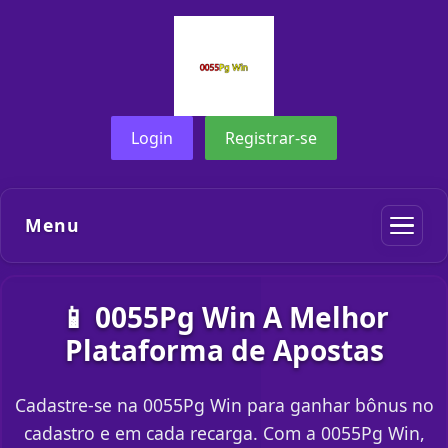
Login
Registrar-se
Menu
📱 0055Pg Win A Melhor
Plataforma de Apostas
Cadastre-se na 0055Pg Win para ganhar bônus no
cadastro e em cada recarga. Com a 0055Pg Win,