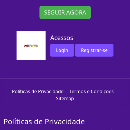
SEGUIR AGORA
Acessos
Login
Registrar-se
Políticas de Privacidade
Termos e Condições
Sitemap
Políticas de Privacidade