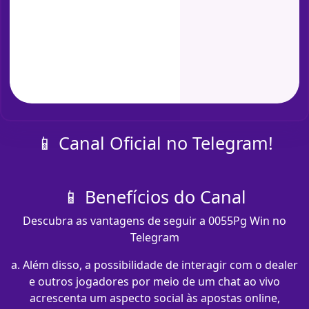
📱 Canal Oficial no Telegram!
📱 Benefícios do Canal
Descubra as vantagens de seguir a 0055Pg Win no
Telegram
a. Além disso, a possibilidade de interagir com o dealer
e outros jogadores por meio de um chat ao vivo
acrescenta um aspecto social às apostas online,