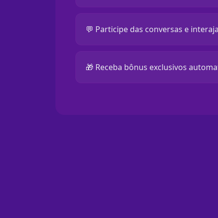
💬 Participe das conversas e interaj
🎁 Receba bônus exclusivos autom