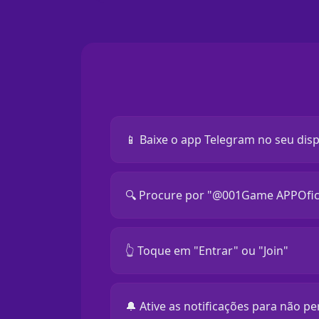
📱 Baixe o app Telegram no seu disp
🔍 Procure por "@001Game APPOfic
👆 Toque em "Entrar" ou "Join"
🔔 Ative as notificações para não p