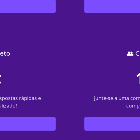
reto
👥 
t
espostas rápidas e
Junte-se a uma com
lizado!
compa
e