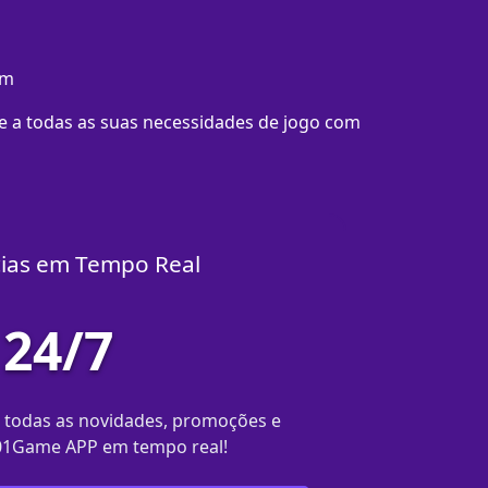
am
e a todas as suas necessidades de jogo com
cias em Tempo Real
24/7
e todas as novidades, promoções e
01Game APP em tempo real!