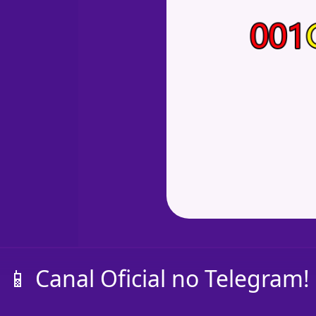
📱 Canal Oficial no Telegram!