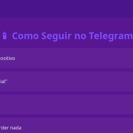
📱 Como Seguir no Telegram
ositivo
ial"
erder nada