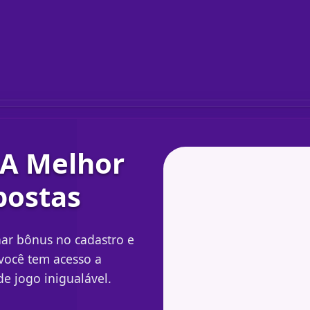
 A Melhor
postas
ar bônus no cadastro e
você tem acesso a
e jogo inigualável.