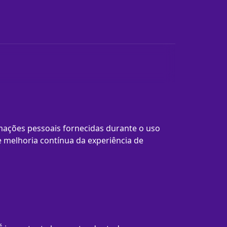
mações pessoais fornecidas durante o uso
e melhoria contínua da experiência de