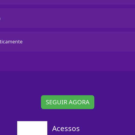
a
aticamente
SEGUIR AGORA
Acessos